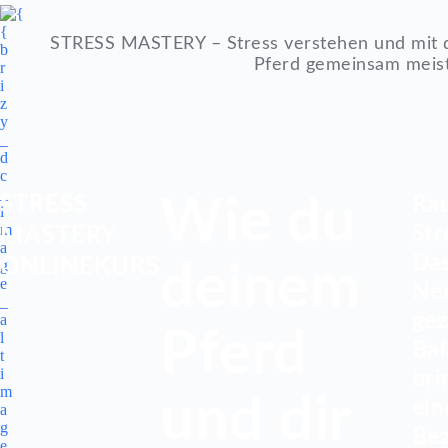
Zum
Inhalt
springen
STRESS MASTERY – Stress verstehen und mit
Pferd gemeinsam meis
STRESS
Wie du
Ra
Str
MASTERY
Da
ONLINEKURS
deinem
Ne
gez
Pferd
Bal
bri
und dir
ein
Be