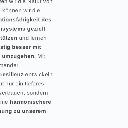
fen wir die Natur von
, können wir die
tionsfähigkeit des
nsystems gezielt
tützen
und lernen
istig
besser mit
s umzugehen.
Mit
mender
resilienz
entwickeln
ht nur ein tieferes
vertrauen, sondern
eine
harmonischere
hung zu unserem