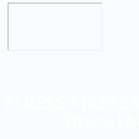
STRESS MASTERY 
Stress-Lo