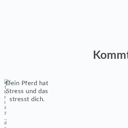
Kommt 
Dein Pferd hat
Stress und das
stresst dich.