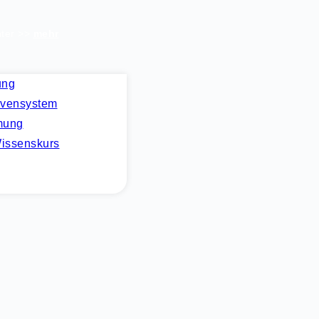
nter >>
mehr
ung
hop
Kontakt
rvensystem
mung
ssenskurs