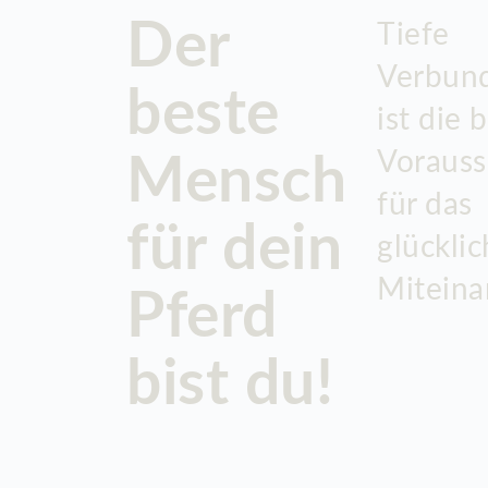
Der
Tiefe
Verbun
beste
ist die 
Vorauss
Mensch
für das
für dein
glückli
Miteina
Pferd
bist du!