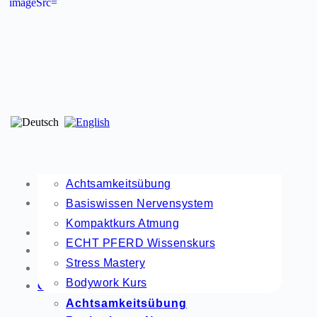
Home
Achtsamkeitsübung
Training
Termine
Online Angebote
Shop
Kontakt
Basiswissen Nervensystem
Kompaktkurs Atmung
Home
ECHT PFERD Wissenskurs
Training
Stress Mastery
Termine
Bodywork Kurs
Online Angebote
Achtsamkeitsübung