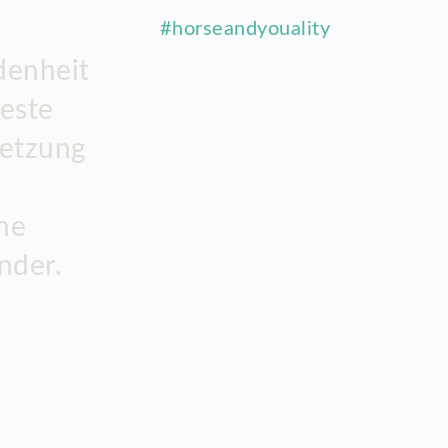
#horseandyouality
denheit
beste
etzung
che
nder.