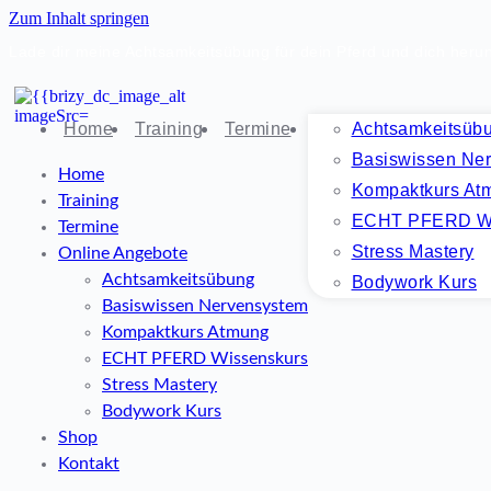
Zum Inhalt springen
Lade dir meine Achtsamkeitsübung für dein Pferd und dich heru
Home
Training
Termine
Online Angebote
Achtsamkeitsüb
S
Basiswissen Ne
Home
Kompaktkurs At
Training
ECHT PFERD Wi
Termine
Stress Mastery
Online Angebote
Achtsamkeitsübung
Bodywork Kurs
Basiswissen Nervensystem
Kompaktkurs Atmung
ECHT PFERD Wissenskurs
Stress Mastery
Bodywork Kurs
Shop
Kontakt