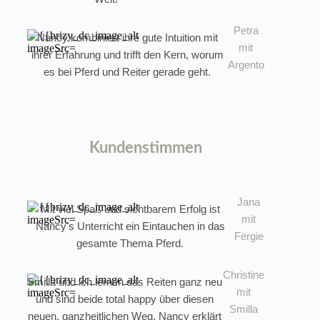
Petra
Nancy kombiniert ihre gute Intuition mit
mit
ihrer Erfahrung und trifft den Kern, worum
Argento
es bei Pferd und Reiter gerade geht.
Kundenstimmen
Jana
Mit viel Spaß und sichtbarem Erfolg ist
mit
Nancy's Unterricht ein Eintauchen in das
Fergie
gesamte Thema Pferd.
Christine
Smilla und ich lernen das Reiten ganz neu
mit
und sind beide total happy über diesen
Smilla
neuen, ganzheitlichen Weg. Nancy erklärt