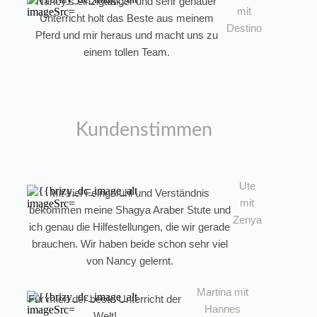
Nancy's einzigartiger und sehr genauer
mit
Unterricht holt das Beste aus meinem
Destino
Pferd und mir heraus und macht uns zu
einem tollen Team.
Kundenstimmen
Ute
Mit viel Feingefühl und Verständnis
mit
bekommen meine Shagya Araber Stute und
Zenya
ich genau die Hilfestellungen, die wir gerade
brauchen. Wir haben beide schon sehr viel
von Nancy gelernt.
Martina mit
Für mich der beste Unterricht der
Hannes
Welt!