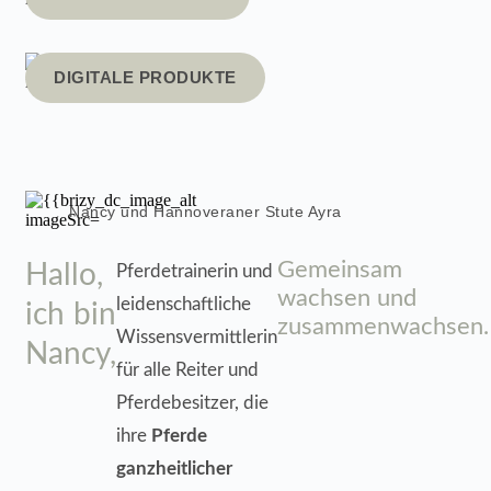
DIGITALE PRODUKTE
Nancy und Hannoveraner Stute Ayra
Gemeinsam
Hallo,
Pferdetrainerin und
wachsen und
leidenschaftliche
ich bin
zusammenwachsen.
Wissensvermittlerin
Nancy,
für alle Reiter und
Pferdebesitzer, die
ihre
Pferde
ganzheitlicher