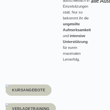
ausschließlich in
alle Aus
Einzelsitzungen
statt. Nur so
bekommt ihr die
ungeteilte
Aufmerksamkeit
und
intensive
Unterstützung
für euren
maximalen
Lernerfolg.
KURSANGEBOTE
VERLADETRAINING